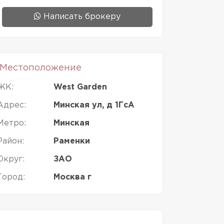
Написать брокеру
Местоположение
ЖК:
West Garden
Адрес:
Минская ул, д 1ГсА
Метро:
Минская
Район:
Раменки
Округ:
ЗАО
Город:
Москва г