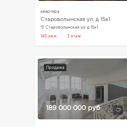
квартира
Староволынская ул, д 15к1
Староволынская ул, д 15к1
140 кв.м.
3 этаж
Продажа
189 000 000 руб