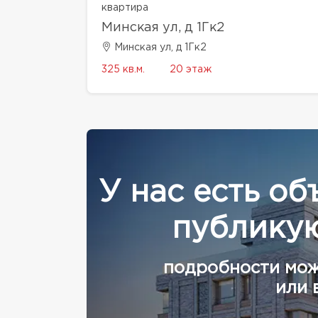
квартира
Минская ул, д 1Гк2
Минская ул, д 1Гк2
325 кв.м.
20 этаж
У нас есть об
публикую
подробности мож
или 