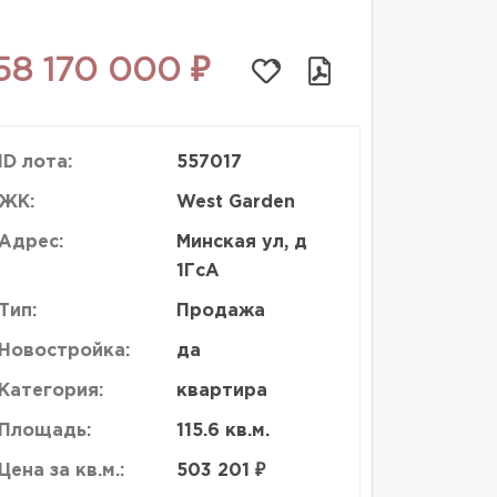
58 170 000 ₽
ID лота:
557017
ЖК:
West Garden
Адрес:
Минская ул, д
1ГсА
Тип:
Продажа
Новостройка:
да
Категория:
квартира
Площадь:
115.6 кв.м.
Цена за кв.м.:
503 201 ₽