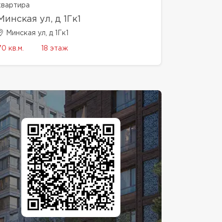
квартира
Минская ул, д 1Гк1
Минская ул, д 1Гк1
70 кв.м.
18 этаж