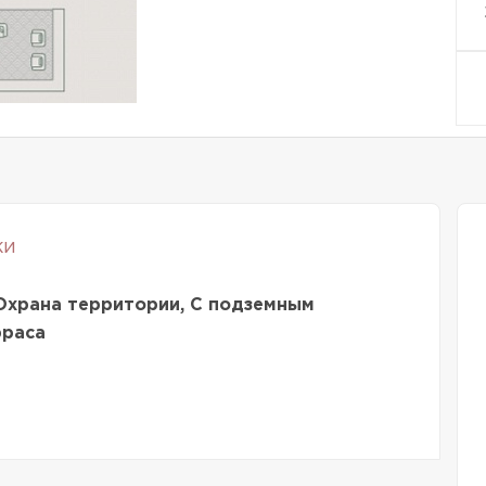
ки
Охрана территории, С подземным
рраса