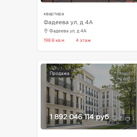
квартира
Фадеева ул, д 4A
Фадеева ул, д 4A
198.8 кв.м.
4 этаж
Продажа
1 892 046 114 руб