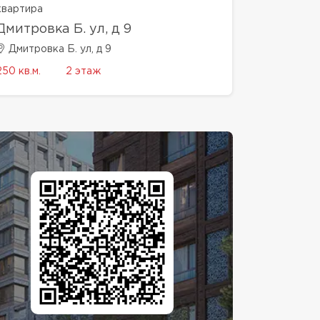
квартира
Дмитровка Б. ул, д 9
Дмитровка Б. ул, д 9
250 кв.м.
2 этаж