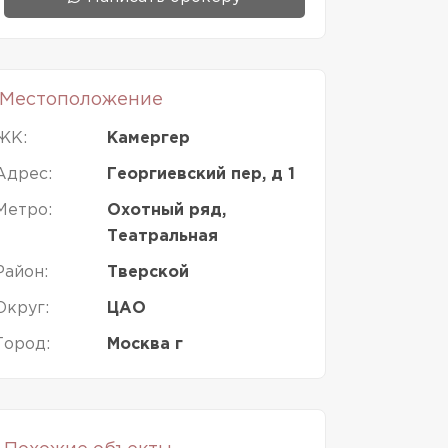
Местоположение
ЖК:
Камергер
Адрес:
Георгиевский пер, д 1
Метро:
Охотный ряд,
Театральная
Район:
Тверской
Округ:
ЦАО
Город:
Москва г