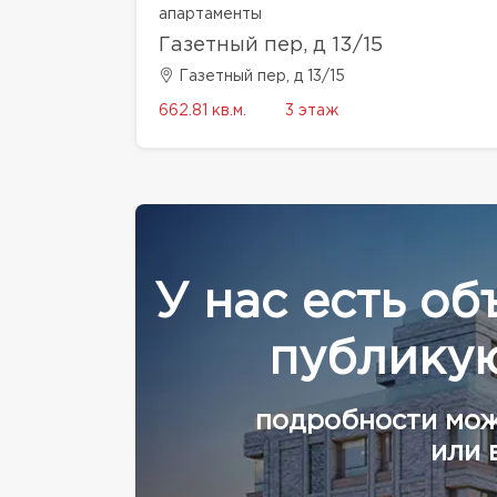
апартаменты
Газетный пер, д 13/15
Газетный пер, д 13/15
662.81 кв.м.
3 этаж
У нас есть об
публикую
подробности мож
или 