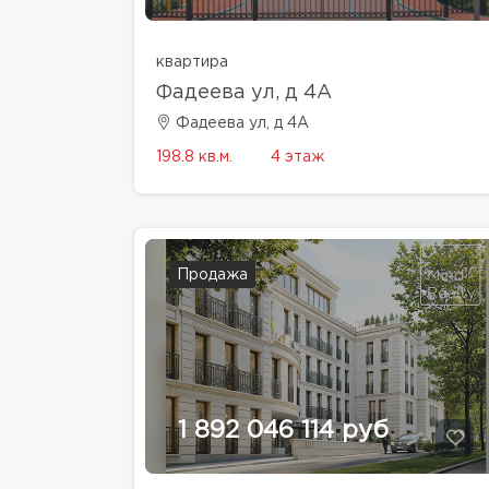
квартира
Фадеева ул, д 4A
Фадеева ул, д 4A
198.8 кв.м.
4 этаж
Продажа
1 892 046 114 руб