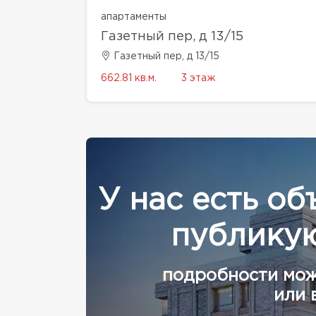
апартаменты
Газетный пер, д 13/15
Газетный пер, д 13/15
662.81 кв.м.
3 этаж
У нас есть об
публикую
подробности мож
или 