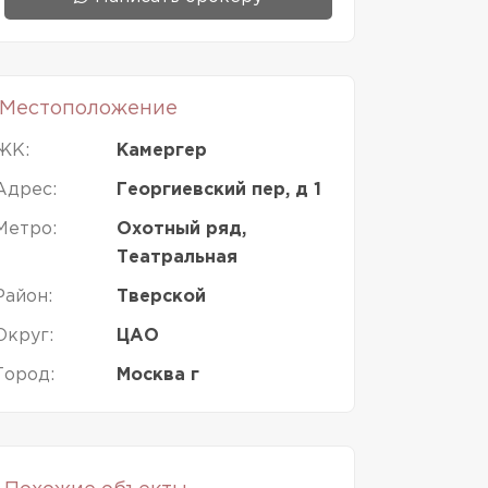
Местоположение
ЖК:
Камергер
Адрес:
Георгиевский пер, д 1
Метро:
Охотный ряд,
Театральная
Район:
Тверской
Округ:
ЦАО
Город:
Москва г