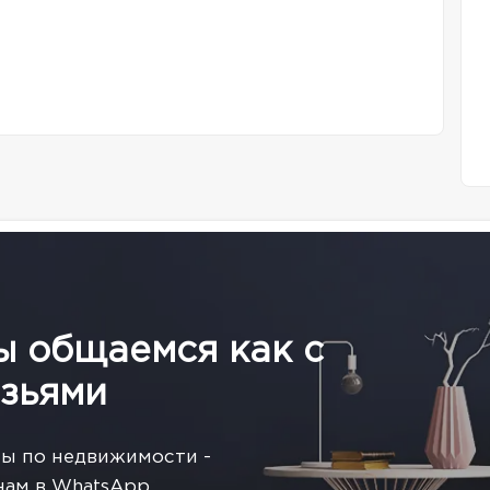
ы общаемся как с
зьями
сы по недвижимости -
нам в WhatsApp