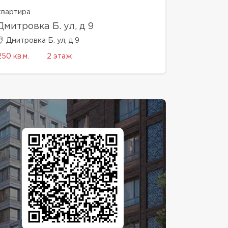
квартира
Дмитровка Б. ул, д 9
Дмитровка Б. ул, д 9
250 кв.м.
2 этаж