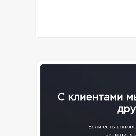
С клиентами м
дру
Eсли есть вопро
напишите 