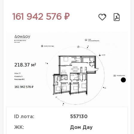
161 942 576 ₽
ID лота:
557130
ЖК:
Дом Дау