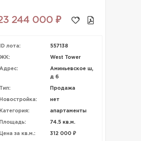
23 244 000 ₽
ID лота:
557138
ЖК:
West Tower
Адрес:
Аминьевское ш,
д 6
Тип:
Продажа
Новостройка:
нет
Категория:
апартаменты
Площадь:
74.5 кв.м.
Цена за кв.м.:
312 000 ₽