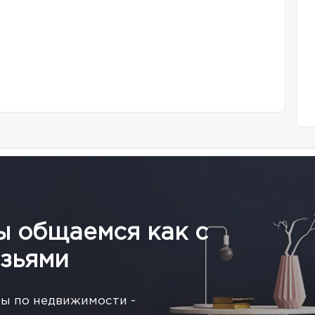
ы общаемся как с
зьями
сы по недвижимости -