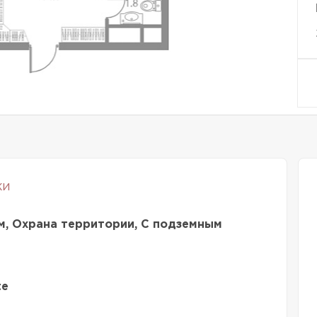
ки
м, Охрана территории, С подземным
te