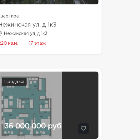
квартира
Нежинская ул, д 1к3
Нежинская ул, д 1к3
220 кв.м.
17 этаж
Продажа
36 000 000 руб