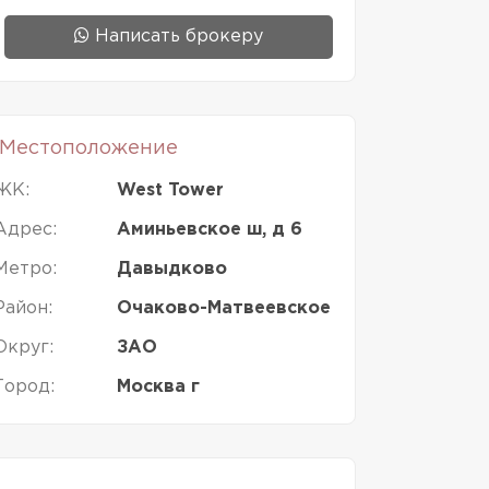
Написать брокеру
Местоположение
ЖК:
West Tower
Адрес:
Аминьевское ш, д 6
Метро:
Давыдково
Район:
Очаково-Матвеевское
Округ:
ЗАО
Город:
Москва г