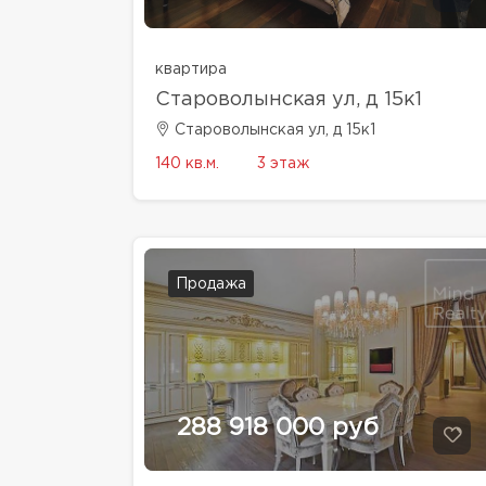
квартира
Староволынская ул, д 15к1
Староволынская ул, д 15к1
140 кв.м.
3 этаж
Продажа
288 918 000 руб