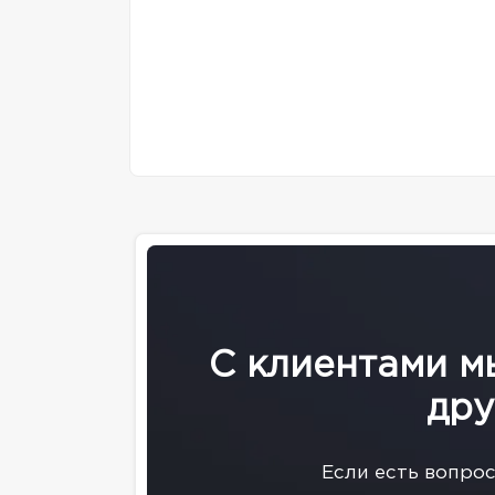
С клиентами м
дру
Eсли есть вопро