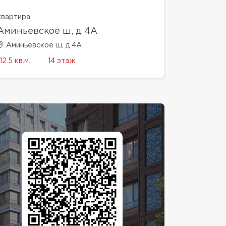
квартира
Аминьевское ш, д 4А
Аминьевское ш, д 4А
12.5 кв.м.
14 этаж