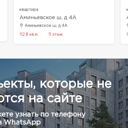
квартира
Аминьевское ш, д 4А
Аминьевское ш, д 4А
112.8 кв.м.
11 этаж
1
ъекты, которые не
тся на сайте
ете узнать по телефону
в WhatsApp