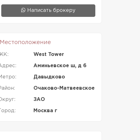
Написать брокеру
Местоположение
ЖК:
West Tower
Адрес:
Аминьевское ш, д 6
Метро:
Давыдково
Район:
Очаково-Матвеевское
Округ:
ЗАО
Город:
Москва г