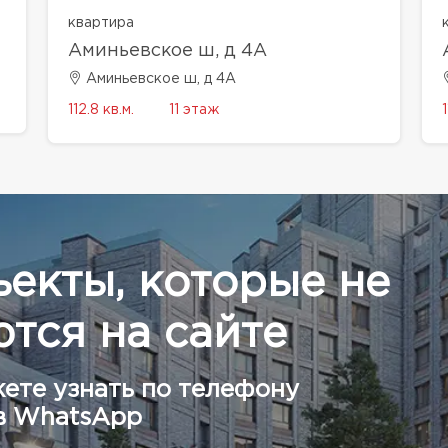
квартира
Аминьевское ш, д 4А
Аминьевское ш, д 4А
112.8 кв.м.
11 этаж
1
ъекты, которые не
тся на сайте
ете узнать по телефону
в WhatsApp