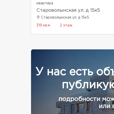
квартира
Староволынская ул, д 15к5
Староволынская ул, д 15к5
319 кв.м.
2 этаж
У нас есть об
публикую
подробности мож
или 