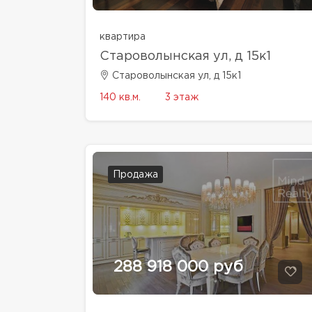
квартира
Староволынская ул, д 15к1
Староволынская ул, д 15к1
140 кв.м.
3 этаж
Продажа
288 918 000 руб