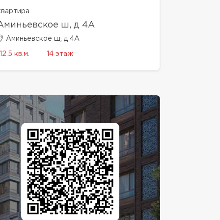
квартира
Аминьевское ш, д 4А
Аминьевское ш, д 4А
12.5 кв.м.
14 этаж