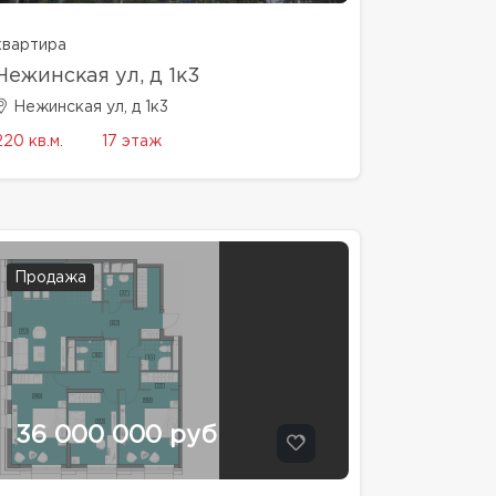
квартира
Нежинская ул, д 1к3
Нежинская ул, д 1к3
220 кв.м.
17 этаж
Продажа
36 000 000 руб