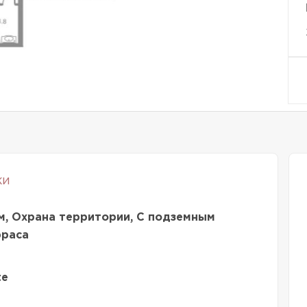
ки
м, Охрана территории, С подземным
рраса
te