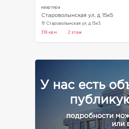
квартира
Староволынская ул, д 15к5
Староволынская ул, д 15к5
319 кв.м.
2 этаж
У нас есть об
публикую
подробности мож
или 