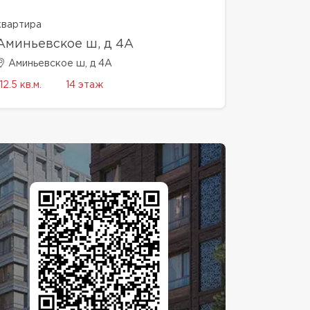
квартира
Аминьевское ш, д 4А
Аминьевское ш, д 4А
12.5 кв.м.
14 этаж