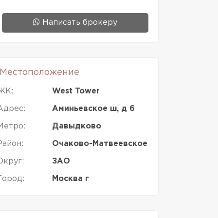
Написать брокеру
Местоположение
ЖК:
West Tower
Адрес:
Аминьевское ш, д 6
Метро:
Давыдково
Район:
Очаково-Матвеевское
Округ:
ЗАО
Город:
Москва г