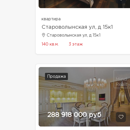
квартира
Староволынская ул, д 15к1
Староволынская ул, д 15к1
140 кв.м.
3 этаж
Продажа
288 918 000 руб