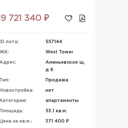
19 721 340 ₽
ID лота:
557144
ЖК:
West Tower
Адрес:
Аминьевское ш,
д 6
Тип:
Продажа
Новостройка:
нет
Категория:
апартаменты
Площадь:
53.1 кв.м.
Цена за кв.м.:
371 400 ₽