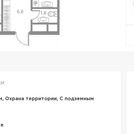
ки
м, Охрана территории, С подземным
te