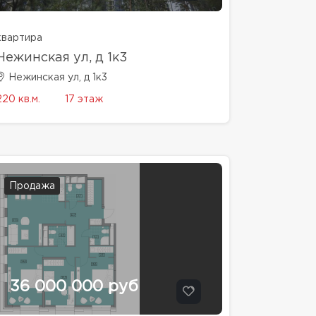
квартира
Нежинская ул, д 1к3
Нежинская ул, д 1к3
220 кв.м.
17 этаж
Продажа
36 000 000 руб