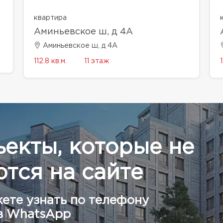
квартира
Аминьевское ш, д 4А
Аминьевское ш, д 4А
112.8 кв.м.
11 этаж
1
ъекты, которые не
тся на сайте
ете узнать по телефону
в WhatsApp