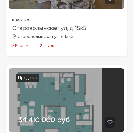
квартира
Староволынская ул, д 15к5
Староволынская ул, д 15к5
319 кв.м.
2 этаж
Продажа
34 410 000 руб