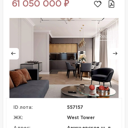
61 050 000 ₽
ID лота:
557157
ЖК:
West Tower