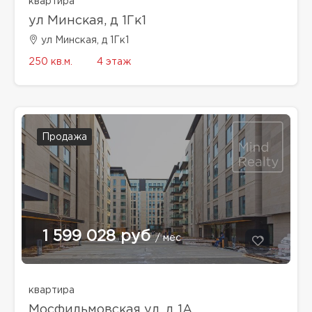
квартира
ул Минская, д 1Гк1
ул Минская, д 1Гк1
250 кв.м.
4 этаж
Продажа
1 599 028 руб
/ мес
квартира
Мосфильмовская ул, д 1А