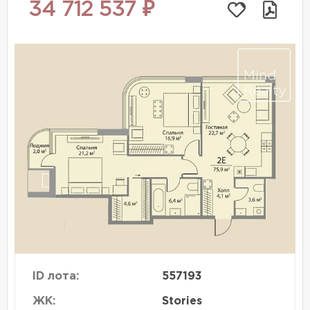
34 712 537 ₽
ID лота:
557193
ЖК:
Stories