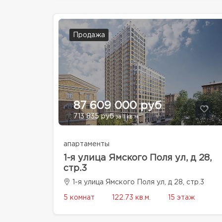
Продажа
87 609 000 руб
713 835 руб
за 1 кв.м.
апартаменты
1-я улица Ямского Поля ул, д 28,
стр.3
1-я улица Ямского Поля ул, д 28, стр.3
5 комнат
122.73 кв.м.
15 этаж