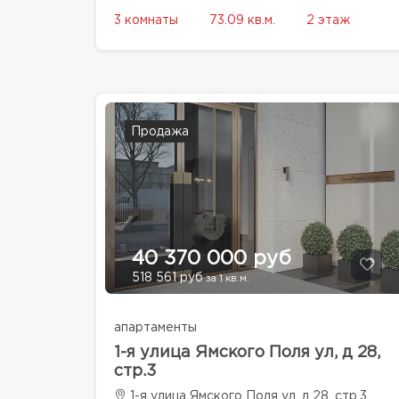
3 комнаты
73.09 кв.м.
2 этаж
Продажа
40 370 000 руб
518 561 руб
за 1 кв.м.
апартаменты
1-я улица Ямского Поля ул, д 28,
стр.3
1-я улица Ямского Поля ул, д 28, стр.3