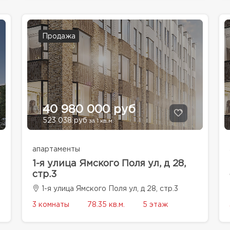
Продажа
40 980 000 руб
523 038 руб
за 1 кв.м.
апартаменты
1-я улица Ямского Поля ул, д 28,
стр.3
1-я улица Ямского Поля ул, д 28, стр.3
3 комнаты
78.35 кв.м.
5 этаж