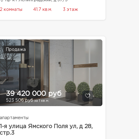
2 комнаты
41.7 кв.м.
3 этаж
Продажа
39 420 000 руб
523 506 руб
за 1 кв.м.
апартаменты
1-я улица Ямского Поля ул, д 28,
стр.3