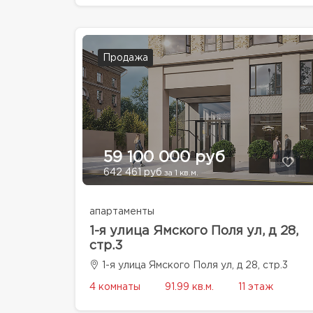
Продажа
59 100 000 руб
642 461 руб
за 1 кв.м.
апартаменты
1-я улица Ямского Поля ул, д 28,
стр.3
1-я улица Ямского Поля ул, д 28, стр.3
4 комнаты
91.99 кв.м.
11 этаж