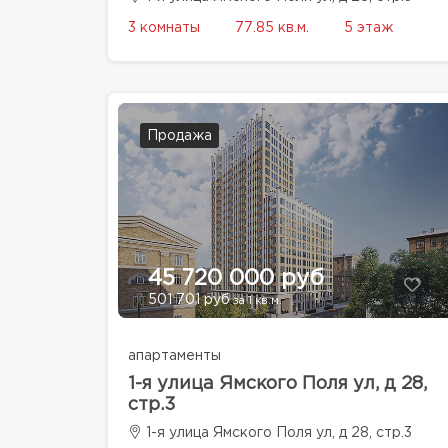
3 комнаты
77.85 кв.м.
5 этаж
Продажа
45 720 000 руб
501 701 руб
за 1 кв.м.
апартаменты
1-я улица Ямского Поля ул, д 28,
стр.3
1-я улица Ямского Поля ул, д 28, стр.3