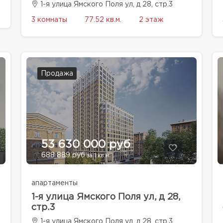
1-я улица Ямского Поля ул, д 28, стр.3
3 комнаты
77.52 кв.м.
2 этаж
Продажа
53 630 000 руб
688 889 руб
за 1 кв.м.
апартаменты
1-я улица Ямского Поля ул, д 28,
стр.3
1-я улица Ямского Поля ул, д 28, стр.3