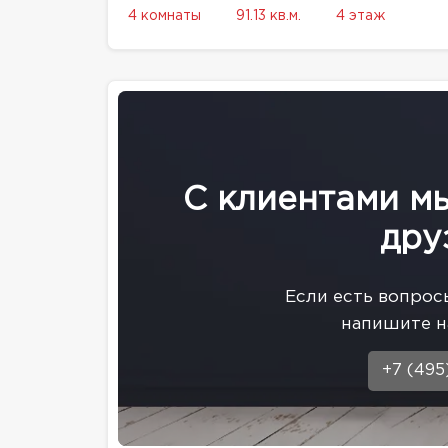
4 комнаты
91.13 кв.м.
4 этаж
С клиентами м
дру
Eсли есть вопрос
напишите н
+7 (495