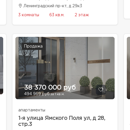
Ленинградский пр-кт, д 29к3
3 комнаты
63 кв.м.
2 этаж
Продажа
38 370 000 руб
494 969 руб
за 1 кв.м.
апартаменты
1-я улица Ямского Поля ул, д 28,
стр.3