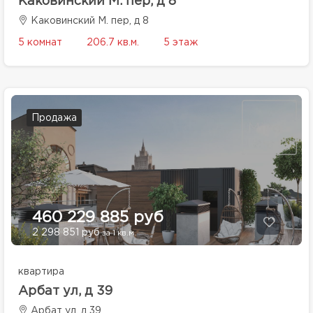
Каковинский М. пер, д 8
Каковинский М. пер, д 8
5 комнат
206.7 кв.м.
5 этаж
Продажа
460 229 885 руб
2 298 851 руб
за 1 кв.м.
квартира
Арбат ул, д 39
Арбат ул, д 39