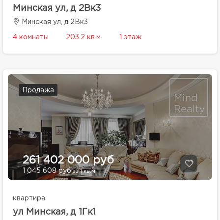
Минская ул, д 2Вк3
Минская ул, д 2Вк3
4 комнаты
203.2 кв.м.
1 этаж
Продажа
261 402 000 руб
1 045 608 руб
за 1 кв.м.
квартира
ул Минская, д 1Гк1