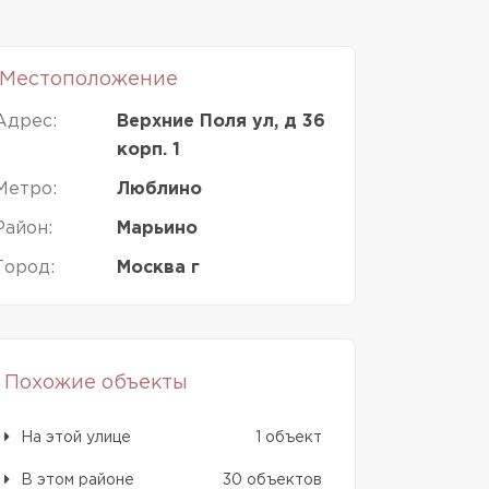
Местоположение
Адрес:
Верхние Поля ул, д 36
корп. 1
Метро:
Люблино
Район:
Марьино
Город:
Москва г
Похожие объекты
На этой улице
1 объект
В этом районе
30 объектов