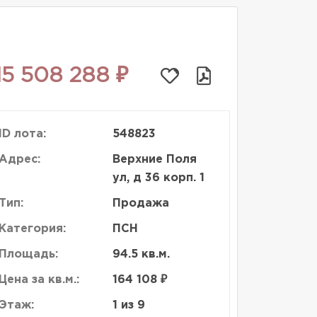
15 508 288 ₽
ID лота:
548823
Адрес:
Верхние Поля
ул, д 36 корп. 1
Тип:
Продажа
Категория:
ПСН
Площадь:
94.5 кв.м.
Цена за кв.м.:
164 108 ₽
Этаж:
1 из 9