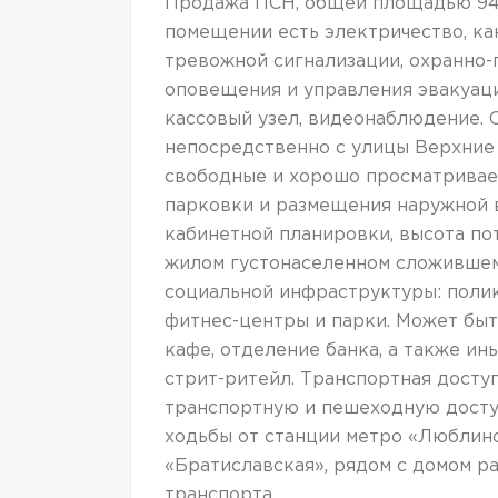
Продажа ПСН, общей площадью 94.5
помещении есть электричество, ка
тревожной сигнализации, охранно-
оповещения и управления эвакуац
кассовый узел, видеонаблюдение.
непосредственно с улицы Верхние
свободные и хорошо просматривае
парковки и размещения наружной в
кабинетной планировки, высота по
жилом густонаселенном сложившемс
социальной инфраструктуры: полик
фитнес-центры и парки. Может быть
кафе, отделение банка, а также и
стрит-ритейл. Транспортная дост
транспортную и пешеходную доступ
ходьбы от станции метро «Люблино
«Братиславская», рядом с домом 
транспорта.