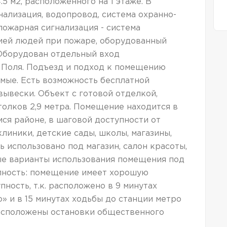
 м2, расположенного на 1 этаже. В
нализация, водопровод, система охранно-
пожарная сигнализация - система
ией людей при пожаре, оборудованный
 Оборудован отдельный вход
 Поля. Подъезд и подход к помещению
мые. Есть возможность бесплатной
ывески. Объект с готовой отделкой,
толков 2,9 метра. Помещение находится в
я районе, в шаговой доступности от
линики, детские сады, школы, магазины,
 использовано под магазин, салон красоты,
ные варианты использования помещения под
упность: помещение имеет хорошую
ность, т.к. расположено в 9 минутах
» и в 15 минутах ходьбы до станции метро
расположены остановки общественного