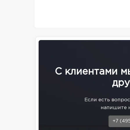
С клиентами м
дру
Eсли есть вопро
напишите 
+7 (49