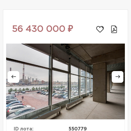
56 430 000 ₽
ID лота:
550779