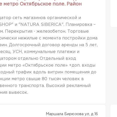
е метро Октябрьское поле. Район
атор сеть магазинов органической и
SHOP" и "NATURA SIBERICA". Планировка –
4 м. Перекрытия - железобетон. Торговые
орически нежилые с момента постройки дома
н. Долгосрочный договор аренды на 5 лет,
месяц, УСН, коммунальные платежи и
датором отдельно Отдельный вход
ции метро «Октябрьское поле» +доп. входы
ходный трафик вдоль витрин помещения до
анции метро свыше 80 тысяч человек в
твенного транспорта. Высокий рекламный
ния вывесок.
Маршала Бирюзова ул, д 16