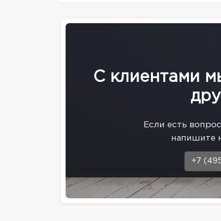
С клиентами м
дру
Eсли есть вопро
напишите 
+7 (49