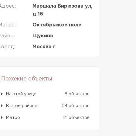
Адрес:
Маршала Бирюзова ул,
д 16
Метро:
Октябрьское поле
Район:
Щукино
Город:
Москва г
Похожие объекты
На этой улице
8 объектов
В этом районе
24 объектов
Метро
21 объектов