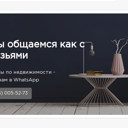
ы общаемся как с
зьями
сы по недвижимости -
нам в WhatsApp
5) 005-52-73