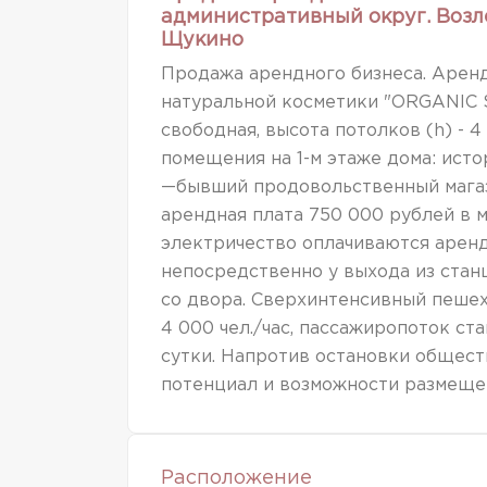
административный округ. Возл
Щукино
Продажа арендного бизнеса. Аренд
натуральной косметики "ORGANIC 
свободная, высота потолков (h) - 
помещения на 1-м этаже дома: ист
—бывший продовольственный магази
арендная плата 750 000 рублей в 
электричество оплачиваются арен
непосредственно у выхода из стан
со двора. Сверхинтенсивный пеше
4 000 чел./час, пассажиропоток ст
сутки. Напротив остановки общес
потенциал и возможности размеще
Расположение