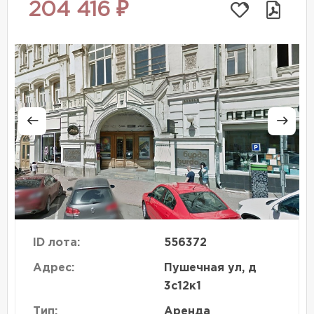
204 416 ₽
ID лота:
556372
Адрес:
Пушечная ул, д
3с12к1
Тип:
Аренда