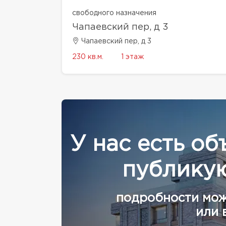
свободного назначения
Чапаевский пер, д 3
Чапаевский пер, д 3
230 кв.м.
1 этаж
У нас есть об
публикую
подробности мож
или 