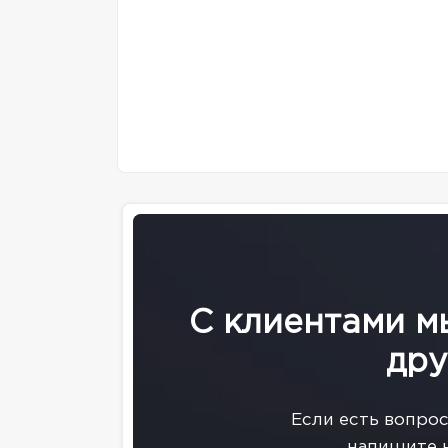
С клиентами м
дру
Eсли есть вопро
напишите 