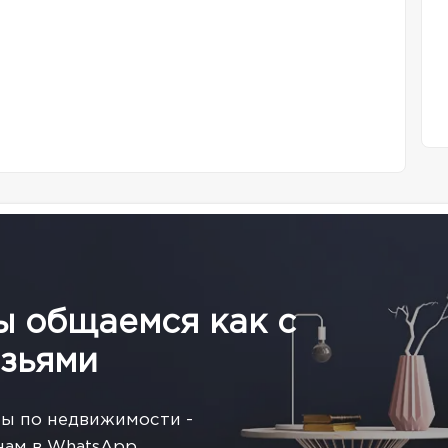
ы общаемся как с
зьями
сы по недвижимости -
нам в WhatsApp