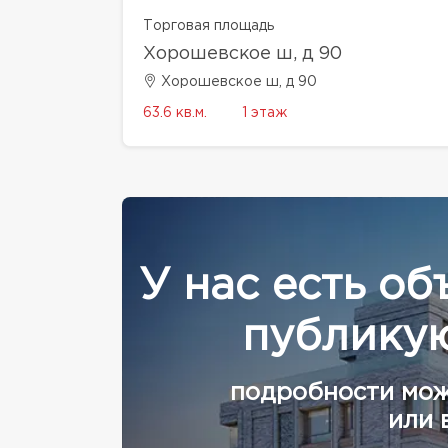
Торговая площадь
Хорошевское ш, д 90
Хорошевское ш, д 90
63.6 кв.м.
1 этаж
У нас есть об
публикую
подробности мож
или 