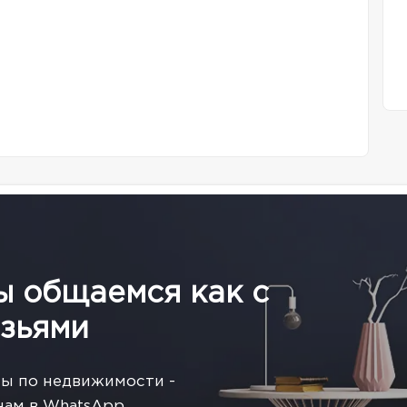
ы общаемся как с
зьями
сы по недвижимости -
нам в WhatsApp