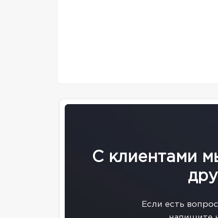
С клиентами м
дру
Eсли есть вопро
напишите 