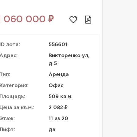
1 060 000 ₽
ID лота:
556601
Адрес:
Викторенко ул,
д 5
Тип:
Аренда
Категория:
Офис
Площадь:
509 кв.м.
Цена за кв.м.:
2 082 ₽
Этаж:
11 из 20
Лифт:
да