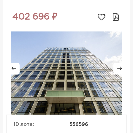
402 696 ₽
ID лота:
556596