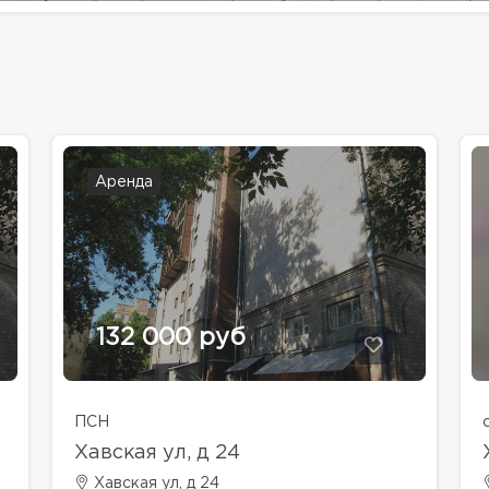
Аренда
132 000 руб
ПСН
Хавская ул, д 24
Хавская ул, д 24