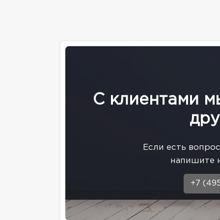
С клиентами м
дру
Eсли есть вопро
напишите 
+7 (49