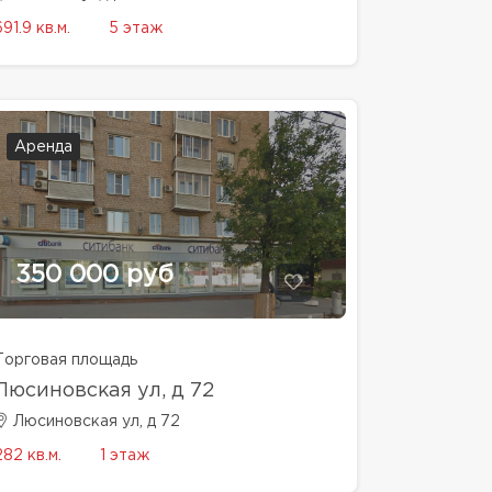
691.9 кв.м.
5 этаж
Аренда
350 000 руб
Торговая площадь
Люсиновская ул, д 72
Люсиновская ул, д 72
282 кв.м.
1 этаж