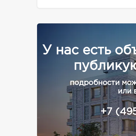
У нас есть об
публикую
подробности мож
или 
+7 (49