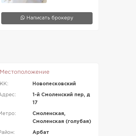
Написать брокеру
Местоположение
ЖК:
Новопесковский
Адрес:
1-й Смоленский пер, д
17
Метро:
Смоленская,
Смоленская (голубая)
Район:
Арбат