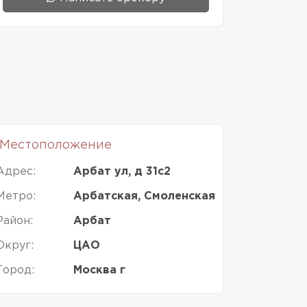
Местоположение
Адрес:
Арбат ул, д 31с2
Метро:
Арбатская, Смоленская
Район:
Арбат
Округ:
ЦАО
Город:
Москва г