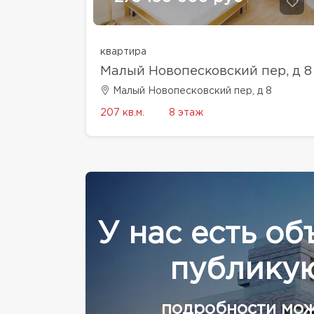
квартира
Малый Новопесковский пер, д 8
Малый Новопесковский пер, д 8
207 кв.м.
8 этаж
У нас есть об
публикую
подробности мож