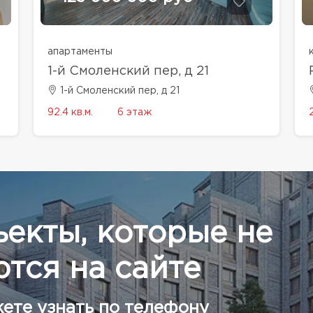
апартаменты
1-й Смоленский пер, д 21
1-й Смоленский пер, д 21
92.4 кв.м.
6 этаж
ъекты, которые не
тся на сайте
ете узнать по телефону