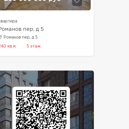
квартира
Романов пер, д 5
Романов пер, д 5
240 кв.м.
5 этаж