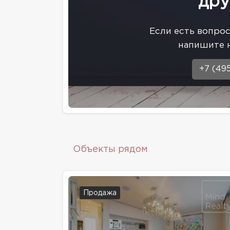
дру
Eсли есть вопро
напишите 
+7 (49
Объекты рядом
Продажа