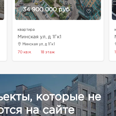
34 900 000 руб
квартира
Минская ул, д 1Гк1
Минская ул, д 1Гк1
70 кв.м.
18 этаж
ъекты, которые не
тся на сайте