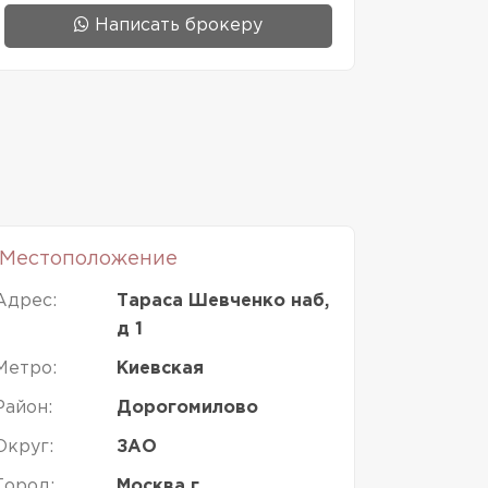
Написать брокеру
Местоположение
Адрес:
Тараса Шевченко наб,
д 1
Метро:
Киевская
Район:
Дорогомилово
Округ:
ЗАО
Город:
Москва г