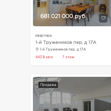
681 021 000 руб
квартира
1-й Тружеников пер, д 17А
1-й Тружеников пер, д 17А
443.8 кв.м.
7 этаж
Продажа