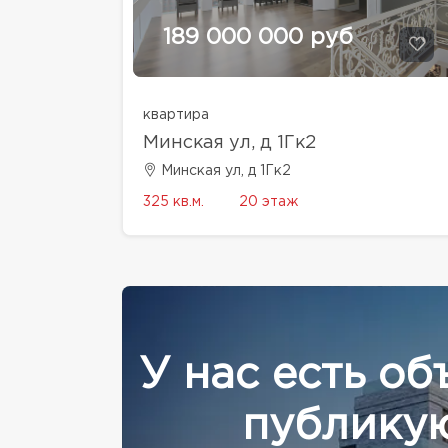
189 000 000 руб
квартира
Минская ул, д 1Гк2
Минская ул, д 1Гк2
325 кв.м.
20 этаж
У нас есть об
публикую