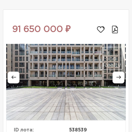
91 650 000 ₽
ID лота:
538539