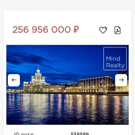
256 956 000 ₽
ID лота:
538589