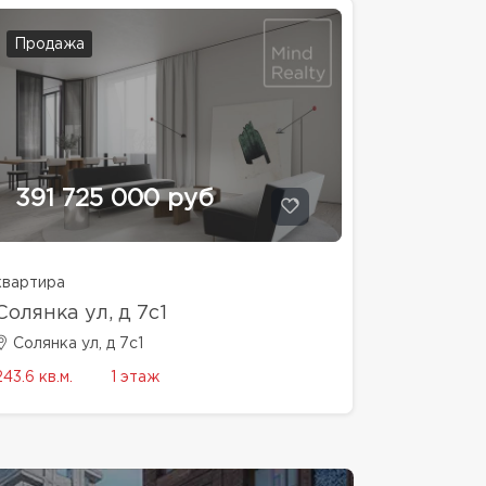
Продажа
391 725 000 руб
квартира
Солянка ул, д 7с1
Солянка ул, д 7с1
243.6 кв.м.
1 этаж