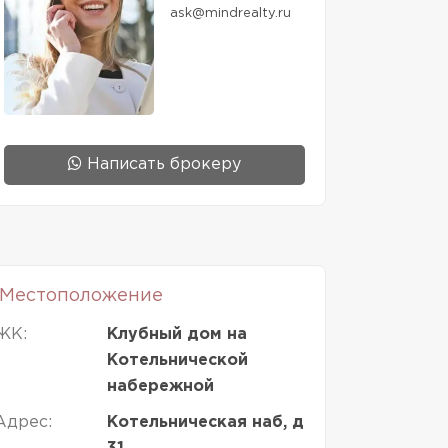
ask@mindrealty.ru
Написать брокеру
Местоположение
ЖК:
Клубный дом на
Котельнической
набережной
Адрес:
Котельническая наб, д