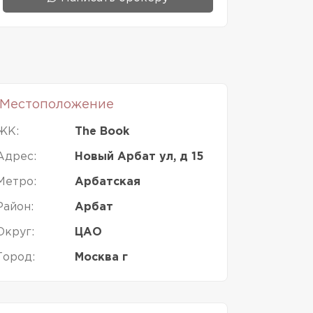
Местоположение
ЖК:
The Book
Адрес:
Новый Арбат ул, д 15
Метро:
Арбатская
Район:
Арбат
Округ:
ЦАО
Город:
Москва г