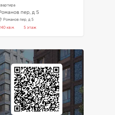
квартира
Романов пер, д 5
Романов пер, д 5
240 кв.м.
5 этаж