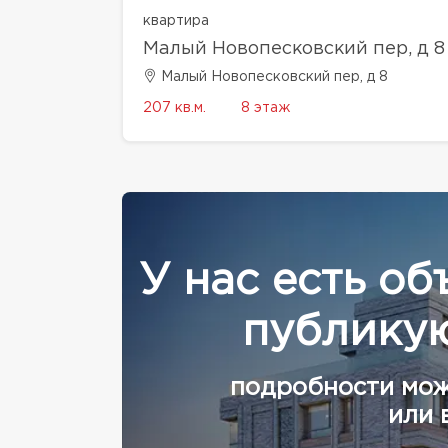
квартира
Малый Новопесковский пер, д 8
Малый Новопесковский пер, д 8
207 кв.м.
8 этаж
У нас есть об
публикую
подробности мож
или 