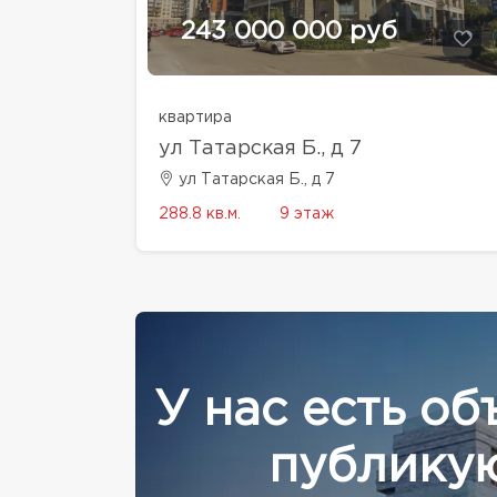
243 000 000 руб
квартира
ул Татарская Б., д 7
ул Татарская Б., д 7
288.8 кв.м.
9 этаж
У нас есть об
публикую