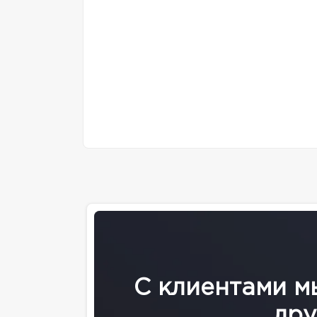
С клиентами м
дру