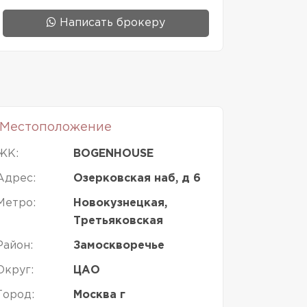
Написать брокеру
Местоположение
ЖК:
BOGENHOUSE
Адрес:
Озерковская наб, д 6
Метро:
Новокузнецкая,
Третьяковская
Район:
Замоскворечье
Округ:
ЦАО
Город:
Москва г