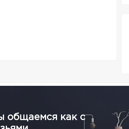
ы общаемся как с
зьями