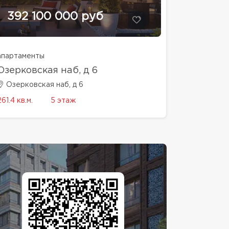
392 100 000 руб
апартаменты
Озерковская наб, д 6
Озерковская наб, д 6
261.4 кв.м.
5 этаж