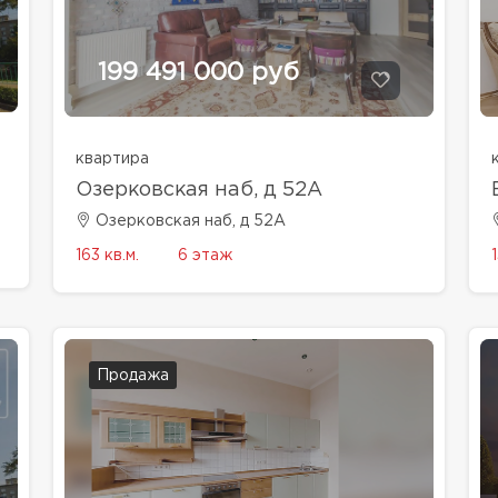
199 491 000 руб
квартира
Озерковская наб, д 52А
Озерковская наб, д 52А
1
163 кв.м.
6 этаж
Продажа