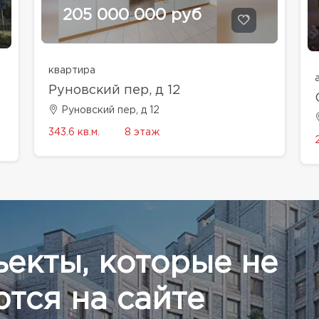
205 000 000 руб
квартира
Руновский пер, д 12
Руновский пер, д 12
343.6 кв.м.
8 этаж
ъекты, которые не
тся на сайте