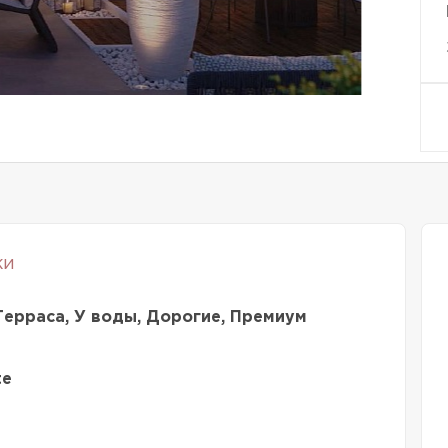
ки
Терраса, У воды, Дорогие, Премиум
te