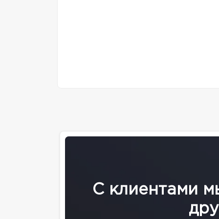
С клиентами м
дру