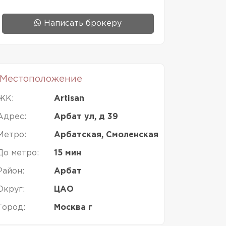
Написать брокеру
Местоположение
ЖК:
Artisan
Адрес:
Арбат ул, д 39
Метро:
Арбатская, Смоленская
До метро:
15 мин
Район:
Арбат
Округ:
ЦАО
Город:
Москва г