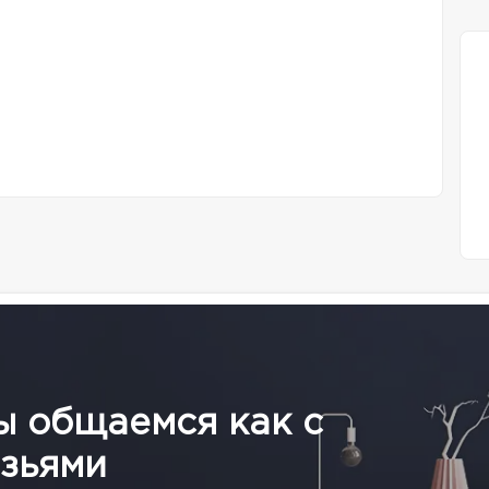
ы общаемся как с
зьями