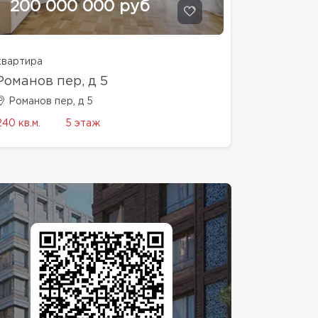
200 000 000 руб
квартира
Романов пер, д 5
Романов пер, д 5
240 кв.м.
5 этаж