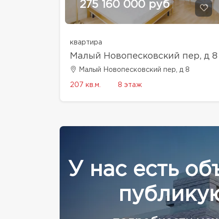
275 160 000 руб
квартира
Малый Новопесковский пер, д 8
Малый Новопесковский пер, д 8
207 кв.м.
8 этаж
У нас есть об
публикую