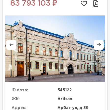
83 793 103 ₽
ID лота:
545122
ЖК:
Artisan
Адрес:
Арбат ул, д 39