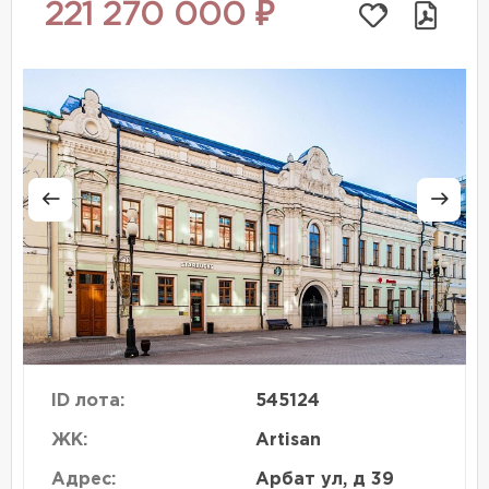
221 270 000 ₽
ID лота:
545124
ЖК:
Artisan
Адрес:
Арбат ул, д 39