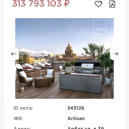
313 793 103 ₽
ID лота:
545126
ЖК:
Artisan