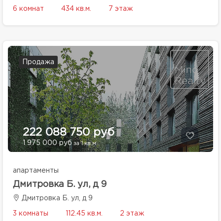
6 комнат
434 кв.м.
7 этаж
Продажа
222 088 750 руб
1 975 000 руб
за 1 кв.м.
апартаменты
Дмитровка Б. ул, д 9
Дмитровка Б. ул, д 9
3 комнаты
112.45 кв.м.
2 этаж