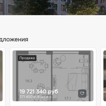
едложения
Продажа
19 721 340 руб
371 400 руб
за 1 кв.м.