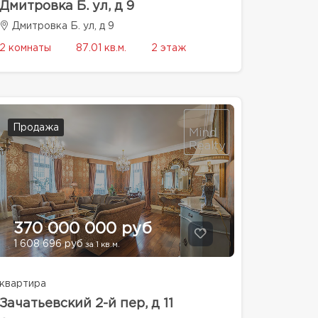
Дмитровка Б. ул, д 9
Дмитровка Б. ул, д 9
2 комнаты
87.01 кв.м.
2 этаж
Продажа
370 000 000 руб
1 608 696 руб
за 1 кв.м.
квартира
Зачатьевский 2-й пер, д 11