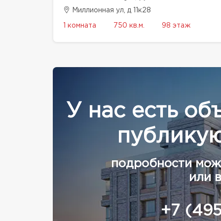
Миллионная ул, д 11к28
1 комната
750 кв.м.
98 этаж
У нас есть об
публикую
подробности мож
или 
+7 (49