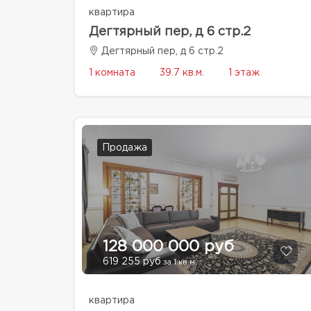
квартира
Дегтярный пер, д 6 стр.2
Дегтярный пер, д 6 стр.2
1 комната
39.7 кв.м.
1 этаж
Продажа
128 000 000 руб
619 255 руб
за 1 кв.м.
квартира