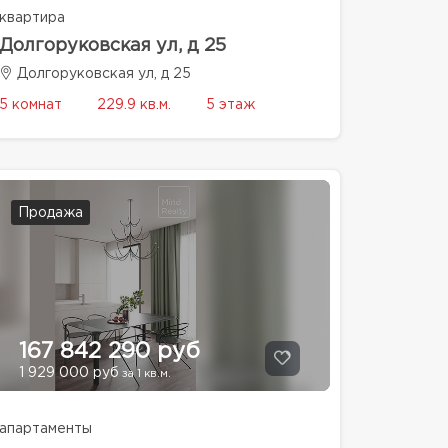
квартира
Долгоруковская ул, д 25
Долгоруковская ул, д 25
5 комнат
229.9 кв.м.
5 этаж
Продажа
167 842 290 руб
1 929 000 руб
за 1 кв.м.
апартаменты