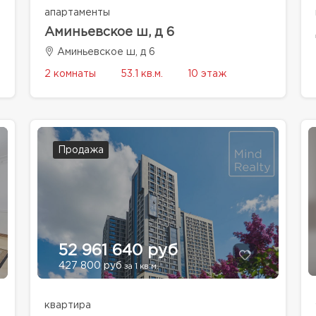
апартаменты
Аминьевское ш, д 6
Аминьевское ш, д 6
2 комнаты
53.1 кв.м.
10 этаж
Продажа
52 961 640 руб
427 800 руб
за 1 кв.м.
квартира