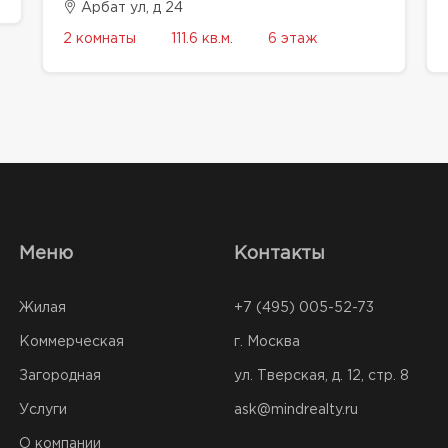
Арбат ул, д 24
2 комнаты
111.6 кв.м.
6 этаж
Меню
Контакты
Жилая
+7 (495) 005-52-73
Коммерческая
г. Москва
Загородная
ул. Тверская, д. 12, стр. 8
Услуги
ask@mindrealty.ru
О компании