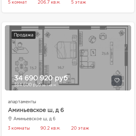
5 комнат
206.7 кв.м.
5 этаж
Продажа
34 690 920 руб
384 600 руб
за 1 кв.м.
апартаменты
Аминьевское ш, д 6
Аминьевское ш, д 6
3 комнаты
90.2 кв.м.
20 этаж