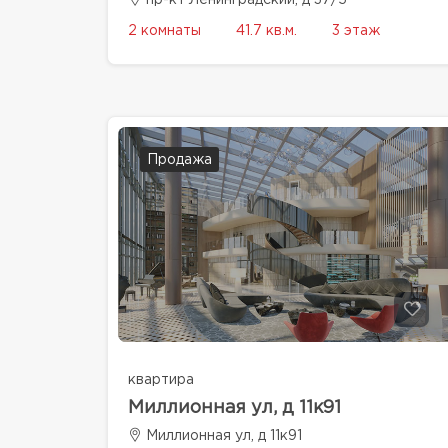
2 комнаты
41.7 кв.м.
3 этаж
Продажа
квартира
Миллионная ул, д 11к91
Миллионная ул, д 11к91