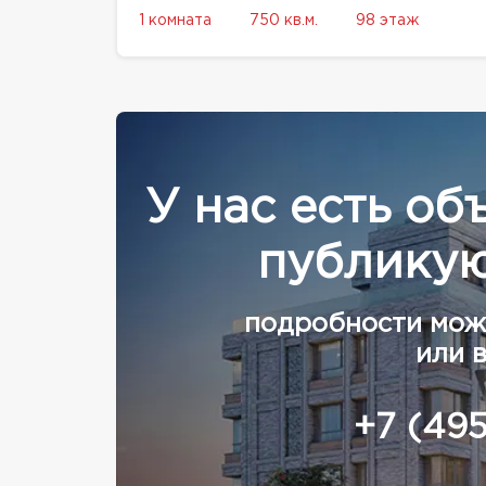
1 комната
750 кв.м.
98 этаж
У нас есть об
публикую
подробности мож
или 
+7 (49