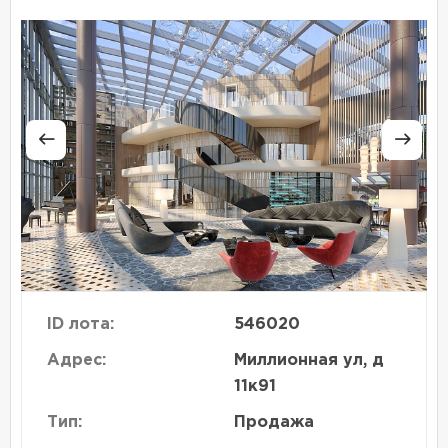
ID лота:
546020
Адрес:
Миллионная ул, д
11к91
Тип:
Продажа