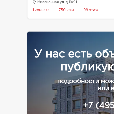
Миллионная ул, д 11к91
1 комната
750 кв.м.
98 этаж
У нас есть об
публикую
подробности мож
или 
+7 (49