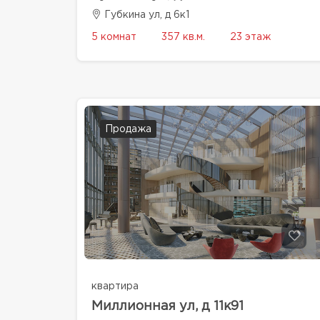
Губкина ул, д 6к1
5 комнат
357 кв.м.
23 этаж
Продажа
квартира
Миллионная ул, д 11к91