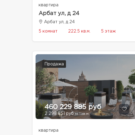
квартира
Арбат ул, д 24
Арбат ул, д 24
5 комнат
222.5 кв.м.
5 этаж
Продажа
460 229 885 руб
2 298 851 руб
за 1 кв.м.
квартира