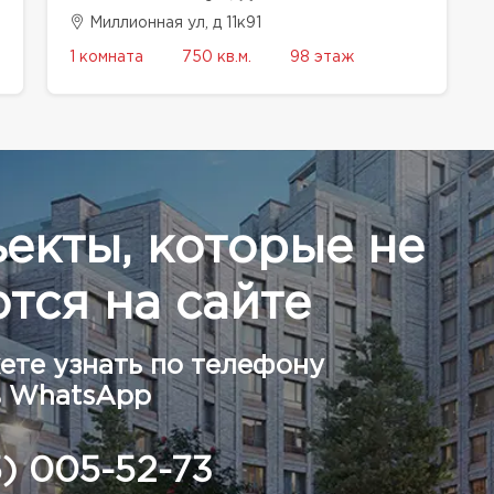
Миллионная ул, д 11к91
1 комната
750 кв.м.
98 этаж
ъекты, которые не
тся на сайте
ете узнать по телефону
в WhatsApp
5) 005-52-73