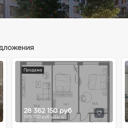
едложения
Продажа
28 362 150 руб
380 700 руб
за 1 кв.м.