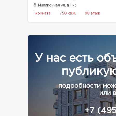
Миллионная ул, д 11к3
1 комната
750 кв.м.
98 этаж
У нас есть об
публикую
подробности мож
или 
+7 (49