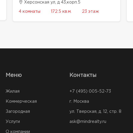
Херсонская ул, д 43,корп.5
4 комнаты
172.5 кв.м.
23 этаж
Меню
Контакты
Жилая
+7 (495) 005-52-73
Коммерческая
г. Москва
Загородная
ул. Тверская, д. 12, стр. 8
Услуги
ask@mindrealty.ru
О компании