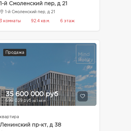
1-й Смоленский пер, д 21
1-й Смоленский пер, д 21
3 комнаты
92.4 кв.м.
6 этаж
Продажа
35 600 000 руб
698 039 руб
за 1 кв.м.
квартира
Ленинский пр-кт, д 38