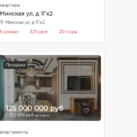
квартира
Минская ул, д 1Гк2
Минская ул, д 1Гк2
5 комнат
325 кв.м.
20 этаж
Продажа
125 000 000 руб
1 352 814 руб
за 1 кв.м.
апартаменты