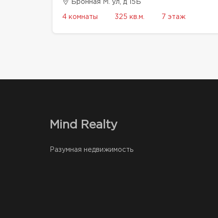
Бронная М. ул, д 15Б
4 комнаты
325 кв.м.
7 этаж
Mind Realty
Разумная недвижимость