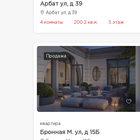
Арбат ул, д 39
Арбат ул, д 39
4 комнаты
200.2 кв.м.
5 этаж
Продажа
квартира
Бронная М. ул, д 15Б