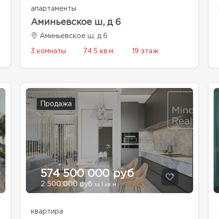
апартаменты
Аминьевское ш, д 6
Аминьевское ш, д 6
3 комнаты
74.5 кв.м.
19 этаж
Продажа
574 500 000 руб
2 500 000 руб
за 1 кв.м.
квартира