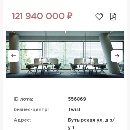
121 940 000 ₽
ID лота:
556869
бизнес-центр:
Twist
Адрес:
Бутырская ул, д з/
у 1