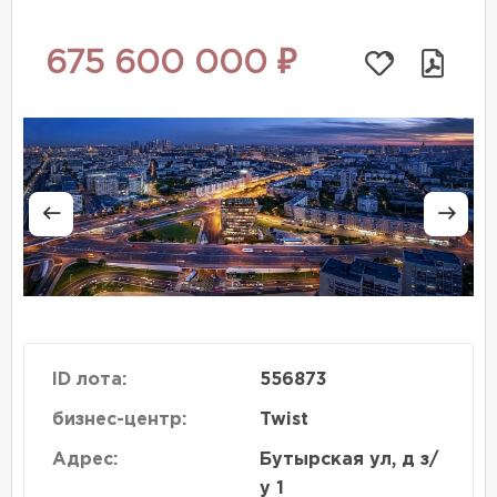
675 600 000 ₽
ID лота:
556873
бизнес-центр:
Twist
Адрес:
Бутырская ул, д з/
у 1