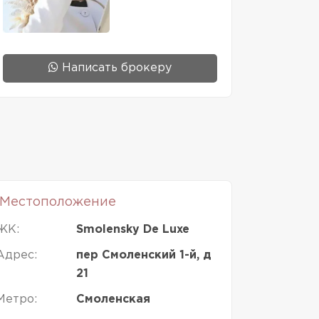
Написать брокеру
Местоположение
ЖК:
Smolensky De Luxe
Адрес:
пер Смоленский 1-й, д
21
Метро:
Смоленская