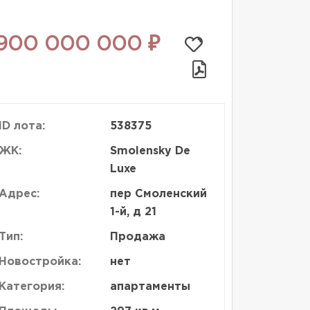
900 000 000 ₽
ID лота:
538375
ЖК:
Smolensky De
Luxe
Адрес:
пер Смоленский
1-й, д 21
Тип:
Продажа
Новостройка:
нет
Категория:
апартаменты