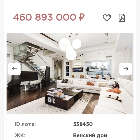
460 893 000 ₽
ID лота:
538450
ЖК:
Венский дом