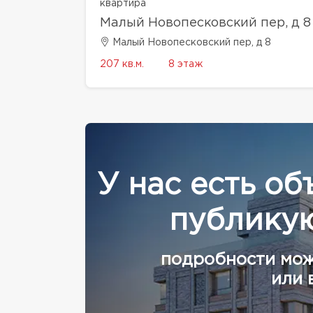
квартира
Малый Новопесковский пер, д 8
Малый Новопесковский пер, д 8
207 кв.м.
8 этаж
У нас есть об
публикую
подробности мож
или 