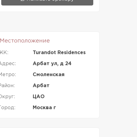
Местоположение
ЖК:
Turandot Residences
Адрес:
Арбат ул, д 24
Метро:
Смоленская
Район:
Арбат
Округ:
ЦАО
Город:
Москва г