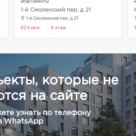
апартаменты
1-й Смоленский пер, д 21
1-й Смоленский пер, д 21
92.4 кв.м.
6 этаж
ъекты, которые не
тся на сайте
ете узнать по телефону
в WhatsApp