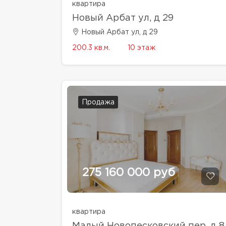
квартира
Новый Арбат ул, д 29
Новый Арбат ул, д 29
200.3 кв.м.
10 этаж
Продажа
275 160 000 руб
квартира
Малый Новопесковский пер, д 8