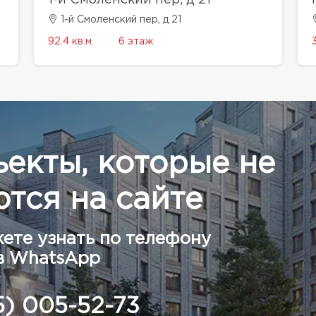
1-й Смоленский пер, д 21
92.4 кв.м.
6 этаж
ъекты, которые не
тся на сайте
ете узнать по телефону
в WhatsApp
5) 005-52-73