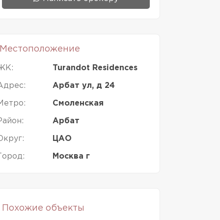
Местоположение
ЖК:
Turandot Residences
Адрес:
Арбат ул, д 24
Метро:
Смоленская
Район:
Арбат
Округ:
ЦАО
Город:
Москва г
Похожие объекты