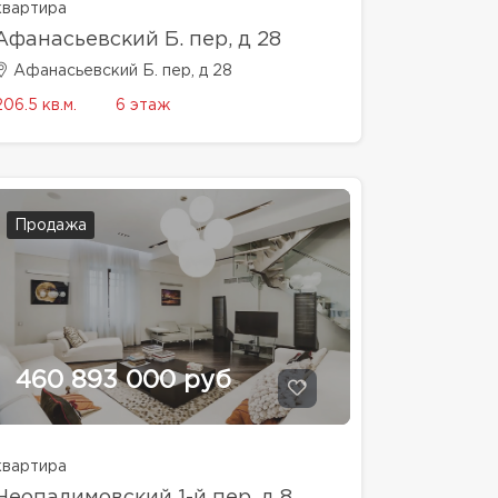
квартира
Афанасьевский Б. пер, д 28
Афанасьевский Б. пер, д 28
206.5 кв.м.
6 этаж
Продажа
460 893 000 руб
квартира
Неопалимовский 1-й пер, д 8