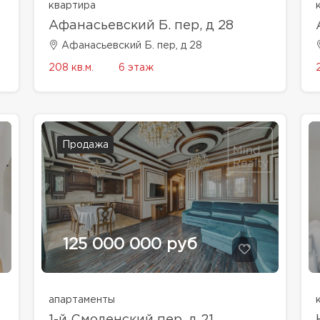
квартира
Афанасьевский Б. пер, д 28
Афанасьевский Б. пер, д 28
208 кв.м.
6 этаж
Продажа
125 000 000 руб
апартаменты
1-й Смоленский пер, д 21