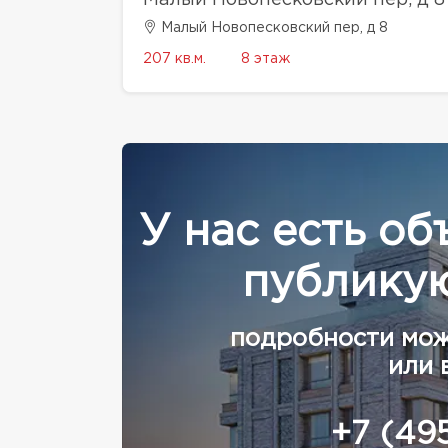
Малый Новопесковский пер, д 8
207 кв.м.
8 этаж
У нас есть об
публикую
подробности мож
или 
+7 (49