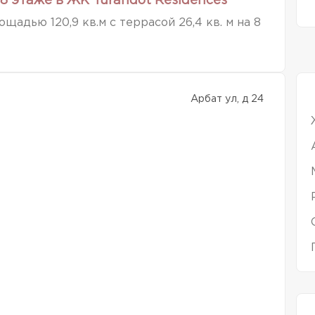
8 этаже в ЖК Turandot Residences
адью 120,9 кв.м с террасой 26,4 кв. м на 8
Арбат ул, д 24