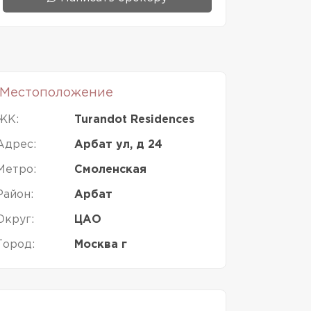
Местоположение
ЖК:
Turandot Residences
Адрес:
Арбат ул, д 24
Метро:
Смоленская
Район:
Арбат
Округ:
ЦАО
Город:
Москва г