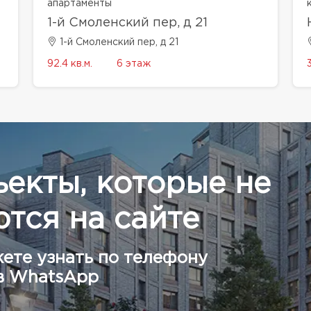
апартаменты
1-й Смоленский пер, д 21
1-й Смоленский пер, д 21
92.4 кв.м.
6 этаж
ъекты, которые не
тся на сайте
ете узнать по телефону
в WhatsApp