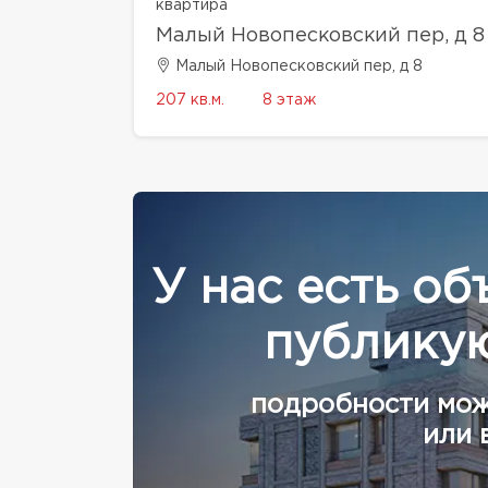
квартира
Малый Новопесковский пер, д 8
Малый Новопесковский пер, д 8
207 кв.м.
8 этаж
У нас есть об
публикую
подробности мож
или 