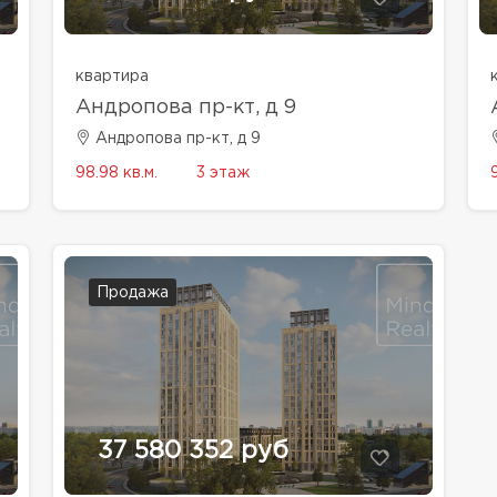
квартира
Андропова пр-кт, д 9
Андропова пр-кт, д 9
98.98 кв.м.
3 этаж
Продажа
37 580 352 руб