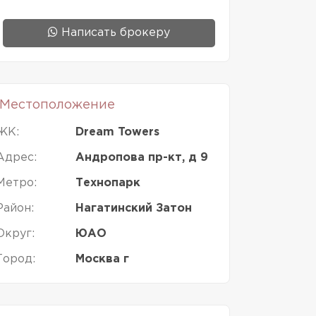
Написать брокеру
Местоположение
ЖК:
Dream Towers
Адрес:
Андропова пр-кт, д 9
Метро:
Технопарк
Район:
Нагатинский Затон
Округ:
ЮАО
Город:
Москва г