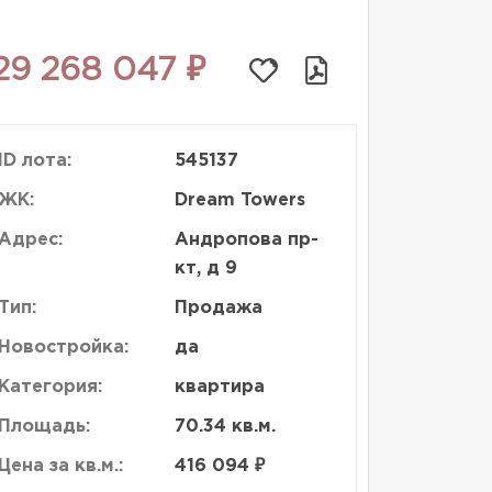
29 268 047 ₽
ID лота:
545137
ЖК:
Dream Towers
Адрес:
Андропова пр-
кт, д 9
Тип:
Продажа
Новостройка:
да
Категория:
квартира
Площадь:
70.34 кв.м.
Цена за кв.м.:
416 094 ₽