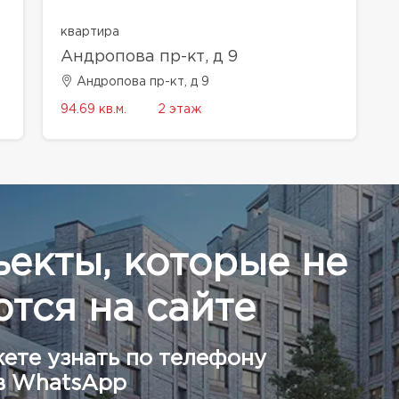
квартира
Андропова пр-кт, д 9
Андропова пр-кт, д 9
94.69 кв.м.
2 этаж
ъекты, которые не
тся на сайте
ете узнать по телефону
в WhatsApp