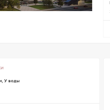
ки
м, У воды