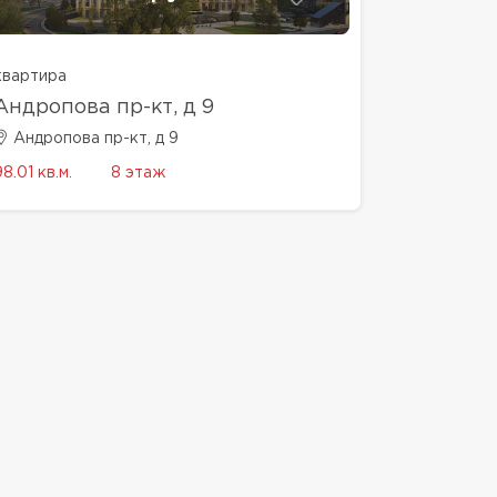
квартира
Андропова пр-кт, д 9
Андропова пр-кт, д 9
98.01 кв.м.
8 этаж