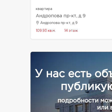
квартира
Андропова пр-кт, д 9
Андропова пр-кт, д 9
109.93 кв.м.
14 этаж
У нас есть об
публикую
подробности мож
или 