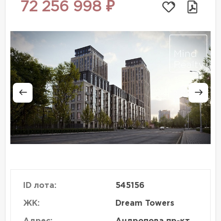
72 256 998 ₽
ID лота:
545156
ЖК:
Dream Towers