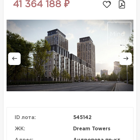
41 364 188 ₽
ID лота:
545142
ЖК:
Dream Towers