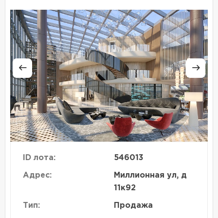
ID лота:
546013
Адрес:
Миллионная ул, д
11к92
Тип:
Продажа